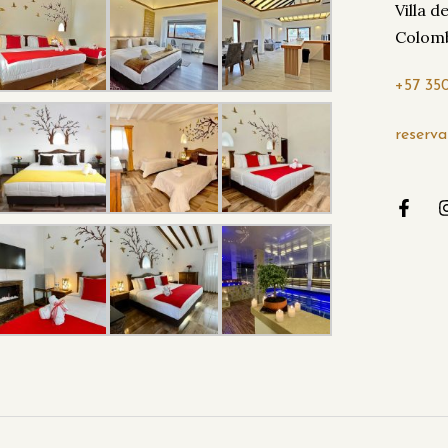
Villa 
Colom
yva
+57 35
reserv