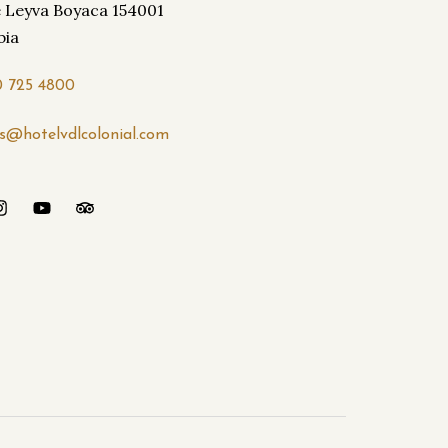
de Leyva Boyaca 154001
bia
0 725 4800
as@hotelvdlcolonial.com