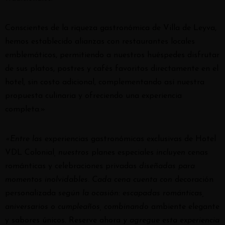
Conscientes de la riqueza gastronómica de Villa de Leyva,
hemos establecido alianzas con restaurantes locales
emblemáticos, permitiendo a nuestros huéspedes disfrutar
de sus platos, postres y cafés favoritos directamente en el
hotel, sin costo adicional, complementando así nuestra
propuesta culinaria y ofreciendo una experiencia
completa.»
«Entre las
experiencias gastronómicas exclusivas de Hotel
VDL Colonial
, nuestros
planes especiales
incluyen
cenas
románticas y celebraciones privadas
diseñadas para
momentos inolvidables. Cada cena cuenta con
decoración
personalizada
según la ocasión: escapadas románticas,
aniversarios o cumpleaños, combinando
ambiente elegante
y sabores únicos
.
Reserve ahora
y agregue esta experiencia