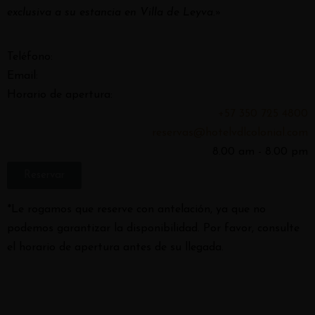
exclusiva a su estancia en Villa de Leyva.»
Teléfono:
Email:
Horario de apertura:
+57 350 725 4800
reservas@hotelvdlcolonial.com
8.00 am - 8.00 pm
Reservar
*Le rogamos que reserve con antelación, ya que no
podemos garantizar la disponibilidad. Por favor, consulte
el horario de apertura antes de su llegada.