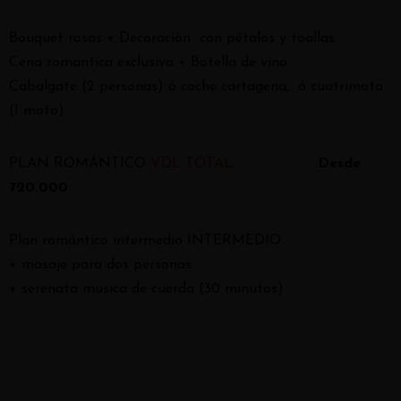
Bouquet rosas + Decoración con pétalos y toallas.
Cena romantica exclusiva + Botella de vino
Cabalgate (2 personas) ó coche cartagena, ó cuatrimoto
(1 moto)
PLAN ROMÁNTICO
VDL TOTAL
Desde
720.000
Plan romántico intermedio INTERMEDIO
+ masaje para dos personas
+ serenata musica de cuerda (30 minutos)