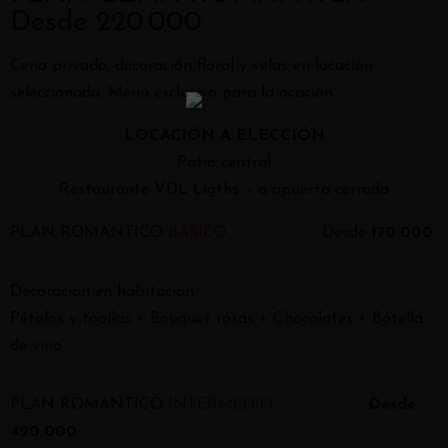
Desde 220.000
Cena privada, decoración floral y velas en locación
seleccionada. Menú esclusivo para la ocación
LOCACIÓN A ELECCIÓN
Patio central
Restaurante VDL Ligths – a apuerta cerrada
PLAN ROMANTICO
BASICO
Desde
170.000
Decoración en habitación:
Pétalos y toallas + Bouquet rosas + Chocolates + Botella
de vino
PLAN ROMANTICO
INTERMEDIO
Desde
420.000