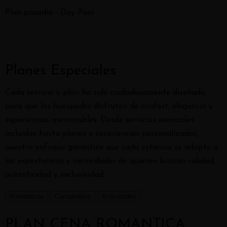
Plan pasadía - Day Pass
Planes Especiales
Cada servicio y plan ha sido cuidadosamente diseñado
para que los huéspedes disfruten de confort, elegancia y
experiencias memorables. Desde servicios esenciales
incluidos hasta planes y experiencias personalizadas,
nuestro enfoque garantiza que cada estancia se adapte a
las expectativas y necesidades de quienes buscan calidad,
autenticidad y exclusividad.
Romanticos
Cumpleaños
Actividades
PLAN CENA ROMANTICA