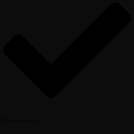
Inicio
Acerca del Hotel
Habitaciones
Restaurante
Descubre Villa de Leyva
Nuestro Blog
Sense Spa
Avenida Circunvalar # 8 -71
Villa de Leyva Boyaca 154001
Colombia
reservas@hotelvdlcolonial.com
+57 350 725 4800
Planes turisticos