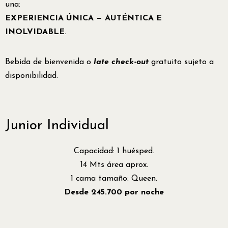
una:
EXPERIENCIA ÚNICA — AUTÉNTICA E
INOLVIDABLE
.
Bebida de bienvenida o
late check-out
gratuito sujeto a
disponibilidad.
Junior Individual
Capacidad: 1 huésped.
C
14 Mts área aprox.
1
1 cama tamaño: Queen.
1
Desde 245.700 por noche
D